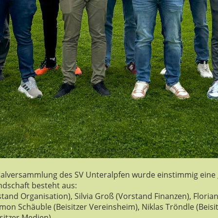
ralversammlung des SV Unteralpfen wurde einstimmig eine 
ndschaft besteht aus:
and Organisation), Silvia Groß (Vorstand Finanzen), Florian F
imon Schäuble (Beisitzer Vereinsheim), Niklas Tröndle (Beisi
sitzer Medien).